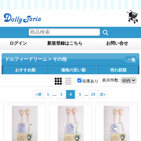
ログイン
新規登録はこちら
お問い合せ
ドルフィードリーム > その他
一覧
おすすめ順
価格の安い順
売れ筋順
表示件数
:
在庫あり
...
...
«
前
1
3
4
5
20
次
»