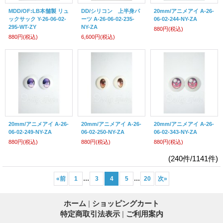
MDD/OF:LB本舗製 リュ
DD/シリコン 上半身パ
20mm/アニメアイ A-26-
ックサック Y-26-06-02-
ーツ A-26-06-02-235-
06-02-244-NY-ZA
295-WT-ZY
NY-ZA
880円
(税込)
880円
(税込)
6,600円
(税込)
20mm/アニメアイ A-26-
20mm/アニメアイ A-26-
20mm/アニメアイ A-26-
06-02-249-NY-ZA
06-02-250-NY-ZA
06-02-343-NY-ZA
880円
(税込)
880円
(税込)
880円
(税込)
(240件/1141件)
...
...
«
前
1
3
4
5
20
次
»
ホーム
|
ショッピングカート
特定商取引法表示
|
ご利用案内