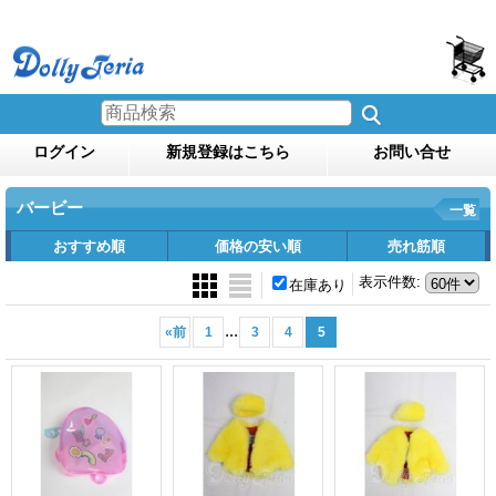
ログイン
新規登録はこちら
お問い合せ
バービー
一覧
おすすめ順
価格の安い順
売れ筋順
表示件数
:
在庫あり
...
«
前
1
3
4
5