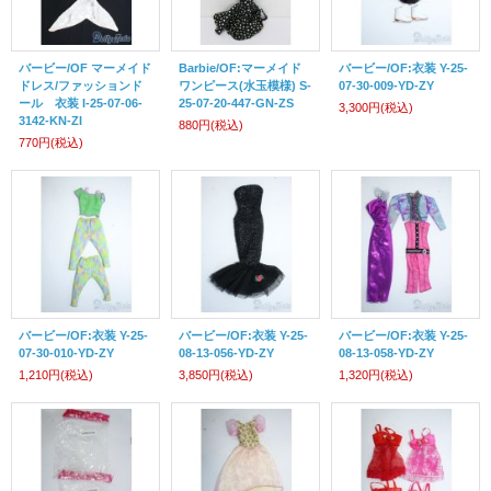
バービー/OF マーメイド
Barbie/OF:マーメイド
バービー/OF:衣装 Y-25-
ドレス/ファッションド
ワンピース(水玉模様) S-
07-30-009-YD-ZY
ール 衣装 I-25-07-06-
25-07-20-447-GN-ZS
3,300円
(税込)
3142-KN-ZI
880円
(税込)
770円
(税込)
バービー/OF:衣装 Y-25-
バービー/OF:衣装 Y-25-
バービー/OF:衣装 Y-25-
07-30-010-YD-ZY
08-13-056-YD-ZY
08-13-058-YD-ZY
1,210円
(税込)
3,850円
(税込)
1,320円
(税込)