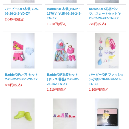
バービー/OF:衣装 Y-25-
Barbie/OF衣装(1960〜
barbie/OF:花柄パン
02-26-242-YD-ZY
1970's) Y-25-02-26-243-
ツ、スカートセット Y-
TN-ZY
25-02-26-247-TN-ZY
2,640円
(税込)
1,210円
(税込)
770円
(税込)
Barbie/OF:バラ セット
Barbie/OF衣装セット
バービー/OF ファッショ
Y-25-02-26-251-YB-ZY
(ドレス/薔薇) Y-25-02-
ン小物 I-26-04-26-519-
26-252-TN-ZY
TO-ZI
880円
(税込)
1,210円
(税込)
1,100円
(税込)