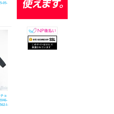
5-05-
：チョ
2046-
62-I-