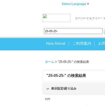
Select Language
▼
スーパードルフィー・
New Arrival
ご利用案内
お
ホーム
>
"25-05-25-"
の
検索結果
"25-05-25-"
の
検索結果
表示設定/絞り込み
51
件