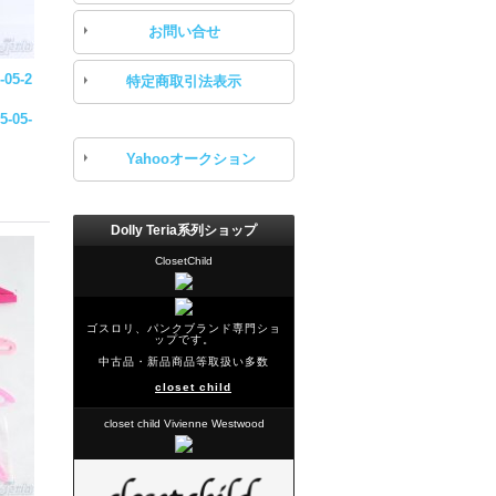
お問い合せ
-05-2
特定商取引法表示
5-05-
Yahooオークション
Dolly Teria系列ショップ
ClosetChild
ゴスロリ、パンクブランド専門ショ
ップです。
中古品・新品商品等取扱い多数
closet child
closet child Vivienne Westwood