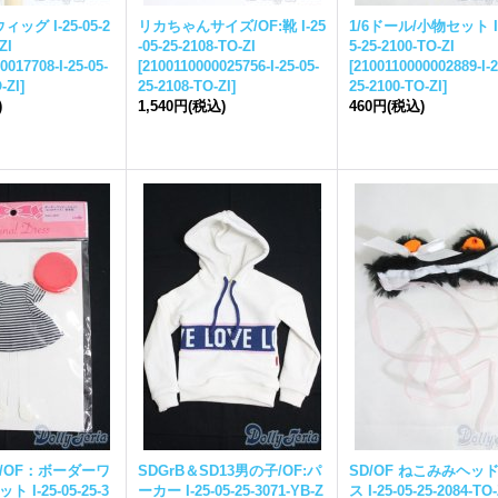
ウィッグ I-
25-05-2
リカちゃんサイズ/OF:靴 I-
25
1/6ドール/小物セット I
ZI
-05-25-
2108-TO-ZI
5-25-
2100-TO-ZI
0017708-I-
25-05-
[
2100110000025756-I-
25-05-
[
2100110000002889-I-
2
-ZI
]
25-
2108-TO-ZI
]
25-
2100-TO-ZI
]
)
1,540円
(税込)
460円
(税込)
/OF：ボーダーワ
SDGrB＆SD13男の子/OF:パ
SD/OF ねこみみヘッ
ト I-
25-05-25-
3
ーカー I-
25-05-25-
3071-YB-Z
ス I-
25-05-25-
2084-TO-