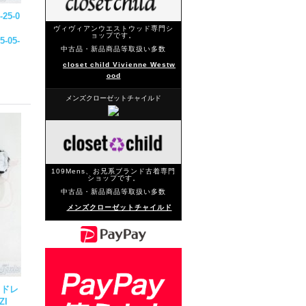
-
25-0
ヴィヴィアンウエストウッド専門シ
ョップです。
5-05-
中古品・新品商品等取扱い多数
closet child Vivienne Westw
ood
メンズクローゼットチャイルド
109Mens、お兄系ブランド古着専門
ショップです。
中古品・新品商品等取扱い多数
メンズクローゼットチャイルド
ドドレ
ZI