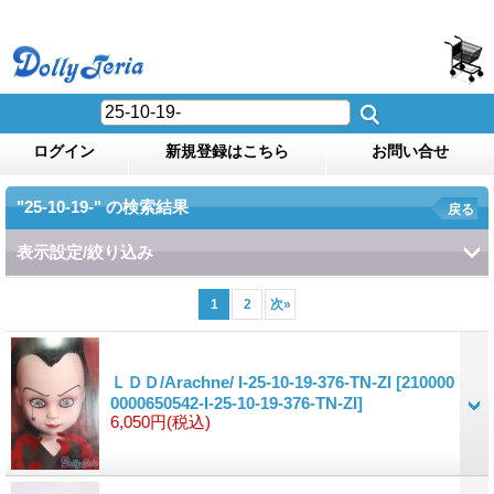
ログイン
新規登録はこちら
お問い合せ
"25-10-19-"
の
検索結果
戻る
表示設定/絞り込み
1
2
次
»
ＬＤＤ/Arachne/ I-25-10-19-376-TN-ZI
[210000
0000650542-I-25-10-19-376-TN-ZI]
6,050円
(税込)