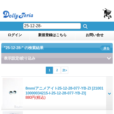
ログイン
新規登録はこちら
お問い合せ
"25-12-28-"
の
検索結果
戻る
表示設定/絞り込み
1
2
次
»
8mm/アニメアイ I-25-12-28-077-YB-ZI
[21001
10000034215-I-25-12-28-077-YB-ZI]
880円
(税込)