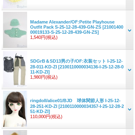
Madame Alexander/OF:Petite Playhouse
Outfit Pack S-25-12-28-439-GN-ZS
[21001400
00019133-S-25-12-28-439-GN-ZS]
1,540円
(税込)
SDGrB＆SD13男の子/OF:衣装セット I-25-12-
28-011-KD-ZI
[2100110000034136-I-25-12-28-0
11-KD-ZI]
1,980円
(税込)
ringdoll/alice01/BJD 球体関節人形 I-25-12-
28-251-KD-ZI
[2100110000034357-I-25-12-28-2
51-KD-ZI]
110,000円
(税込)