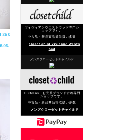
ヴィヴィアンウエストウッド専門シ
ョップです。
-26-0
中古品・新品商品等取扱い多数
closet child Vivienne Westw
6-06-
ood
メンズクローゼットチャイルド
109Mens、お兄系ブランド古着専門
ショップです。
中古品・新品商品等取扱い多数
メンズクローゼットチャイルド