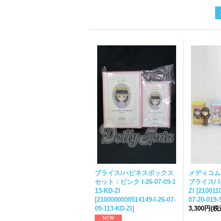
ブライス
/ハピネスボックス
メディコムト
セット：ピンク I-26-07-09-1
ブライス
/ 
13-KD-ZI
ZI
[
2100110
[
2100000000514149-I-26-07-
07-20-019-
09-113-KD-ZI
]
3,300円
(税