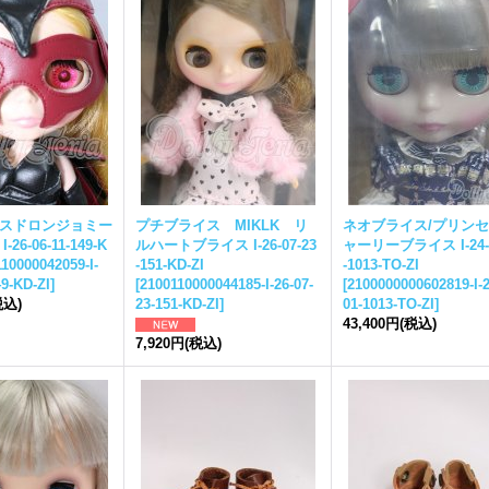
ス
ドロンジョミー
プチ
ブライス
MIKLK リ
ネオ
ブライス
/プリン
I-26-06-11-149-K
ルハート
ブライス
I-26-07-23
ャーリー
ブライス
I-24
10000042059-I-
-151-KD-ZI
-1013-TO-ZI
49-KD-ZI
]
[
2100110000044185-I-26-07-
[
2100000000602819-I-2
税込)
23-151-KD-ZI
]
01-1013-TO-ZI
]
43,400円
(税込)
7,920円
(税込)