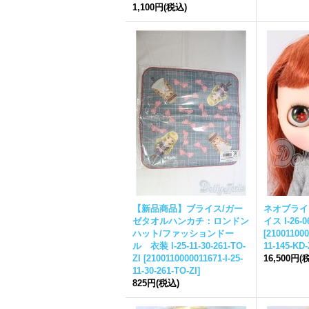
1,100円
(税込)
【新品商品】
ブライス
/ガー
ネオ
ブライ
ゼタオルハンカチ：ロンドン
イス
I-26-0
ハット/ファッションドー
[
210011000
ル 衣装 I-25-11-30-261-TO-
11-145-KD-
ZI
[
2100110000011671-I-25-
16,500円
(
11-30-261-TO-ZI
]
825円
(税込)