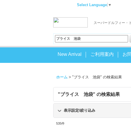
Select Language
▼
スーパードルフィー・
New Arrival
ご利用案内
お
ホーム
>
"ブライス 池袋"
の
検索結果
"ブライス 池袋"
の
検索結果
表示設定/絞り込み
535
件