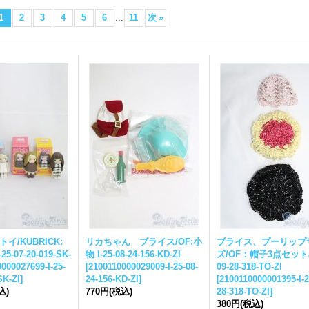
1
2
3
4
5
6
...
11
次
»
イ/KUBRICK:
リカちゃん
ブライス
/OF:小
ブライス
、プーリップ
I-25-07-20-019-SK-
物 I-25-08-24-156-KD-ZI
ズ/OF：帽子3点セット/ I
000027699-I-25-
[
2100110000029009-I-25-08-
09-28-318-TO-ZI
SK-ZI
]
24-156-KD-ZI
]
[
2100110000001395-I-2
込)
770円
(税込)
28-318-TO-ZI
]
380円
(税込)