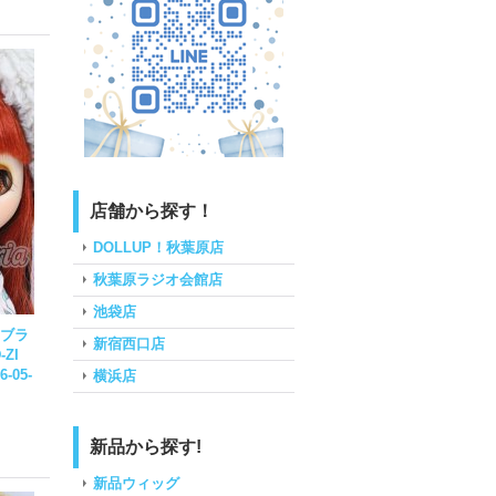
店舗から探す！
DOLLUP！秋葉原店
秋葉原ラジオ会館店
池袋店
ブラ
新宿西口店
-ZI
6-05-
横浜店
新品から探す!
新品ウィッグ