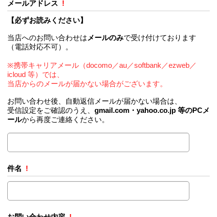
メールアドレス
!
【必ずお読みください】
当店へのお問い合わせは
メールのみ
で受け付けております
（電話対応不可）。
※携帯キャリアメール（docomo／au／softbank／ezweb／
icloud 等）では、
当店からのメールが届かない場合がございます。
お問い合わせ後、自動返信メールが届かない場合は、
受信設定をご確認のうえ、
gmail.com・yahoo.co.jp 等のPCメ
ール
から再度ご連絡ください。
件名
!
お問い合わせ内容
!