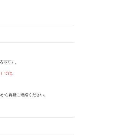
応不可）。
 等）では、
ル
から再度ご連絡ください。