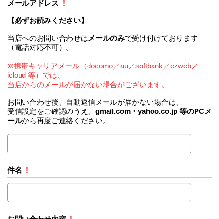
メールアドレス
!
【必ずお読みください】
当店へのお問い合わせは
メールのみ
で受け付けております
（電話対応不可）。
※携帯キャリアメール（docomo／au／softbank／ezweb／
icloud 等）では、
当店からのメールが届かない場合がございます。
お問い合わせ後、自動返信メールが届かない場合は、
受信設定をご確認のうえ、
gmail.com・yahoo.co.jp 等のPCメ
ール
から再度ご連絡ください。
件名
!
お問い合わせ内容
!