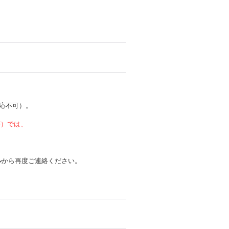
応不可）。
 等）では、
ル
から再度ご連絡ください。