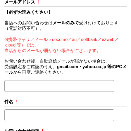
メールアドレス
!
【必ずお読みください】
当店へのお問い合わせは
メールのみ
で受け付けております
（電話対応不可）。
※携帯キャリアメール（docomo／au／softbank／ezweb／
icloud 等）では、
当店からのメールが届かない場合がございます。
お問い合わせ後、自動返信メールが届かない場合は、
受信設定をご確認のうえ、
gmail.com・yahoo.co.jp 等のPCメ
ール
から再度ご連絡ください。
件名
!
お問い合わせ内容
!