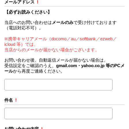
メールアドレス
!
【必ずお読みください】
当店へのお問い合わせは
メールのみ
で受け付けております
（電話対応不可）。
※携帯キャリアメール（docomo／au／softbank／ezweb／
icloud 等）では、
当店からのメールが届かない場合がございます。
お問い合わせ後、自動返信メールが届かない場合は、
受信設定をご確認のうえ、
gmail.com・yahoo.co.jp 等のPCメ
ール
から再度ご連絡ください。
件名
!
お問い合わせ内容
!