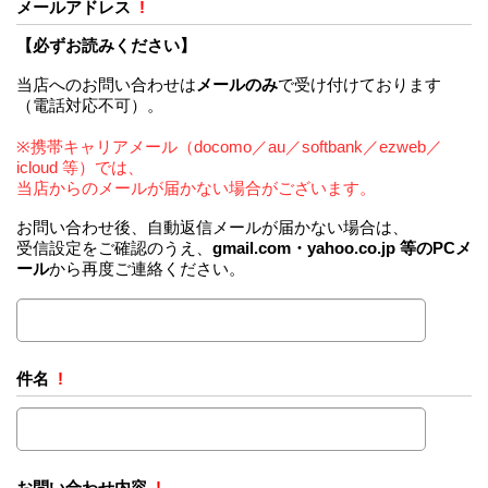
メールアドレス
!
【必ずお読みください】
当店へのお問い合わせは
メールのみ
で受け付けております
（電話対応不可）。
※携帯キャリアメール（docomo／au／softbank／ezweb／
icloud 等）では、
当店からのメールが届かない場合がございます。
お問い合わせ後、自動返信メールが届かない場合は、
受信設定をご確認のうえ、
gmail.com・yahoo.co.jp 等のPCメ
ール
から再度ご連絡ください。
件名
!
お問い合わせ内容
!