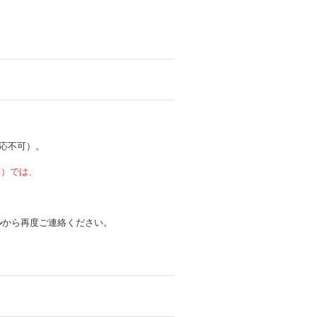
応不可）。
 等）では、
ル
から再度ご連絡ください。