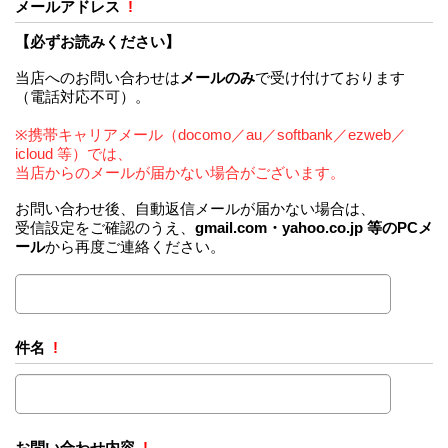
メールアドレス
!
【必ずお読みください】
当店へのお問い合わせは
メールのみ
で受け付けております
（電話対応不可）。
※携帯キャリアメール（docomo／au／softbank／ezweb／
icloud 等）では、
当店からのメールが届かない場合がございます。
お問い合わせ後、自動返信メールが届かない場合は、
受信設定をご確認のうえ、
gmail.com・yahoo.co.jp 等のPCメ
ール
から再度ご連絡ください。
件名
!
お問い合わせ内容
!