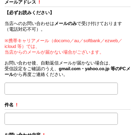
メールアドレス
!
【必ずお読みください】
当店へのお問い合わせは
メールのみ
で受け付けております
（電話対応不可）。
※携帯キャリアメール（docomo／au／softbank／ezweb／
icloud 等）では、
当店からのメールが届かない場合がございます。
お問い合わせ後、自動返信メールが届かない場合は、
受信設定をご確認のうえ、
gmail.com・yahoo.co.jp 等のPCメ
ール
から再度ご連絡ください。
件名
!
お問い合わせ内容
!