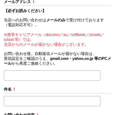
メールアドレス
!
【必ずお読みください】
当店へのお問い合わせは
メールのみ
で受け付けております
（電話対応不可）。
※携帯キャリアメール（docomo／au／softbank／ezweb／
icloud 等）では、
当店からのメールが届かない場合がございます。
お問い合わせ後、自動返信メールが届かない場合は、
受信設定をご確認のうえ、
gmail.com・yahoo.co.jp 等のPCメ
ール
から再度ご連絡ください。
件名
!
お問い合わせ内容
!