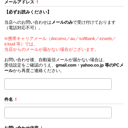
メールアドレス
!
【必ずお読みください】
当店へのお問い合わせは
メールのみ
で受け付けております
（電話対応不可）。
※携帯キャリアメール（docomo／au／softbank／ezweb／
icloud 等）では、
当店からのメールが届かない場合がございます。
お問い合わせ後、自動返信メールが届かない場合は、
受信設定をご確認のうえ、
gmail.com・yahoo.co.jp 等のPCメ
ール
から再度ご連絡ください。
件名
!
お問い合わせ内容
!