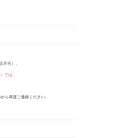
応不可）。
 等）では、
ル
から再度ご連絡ください。