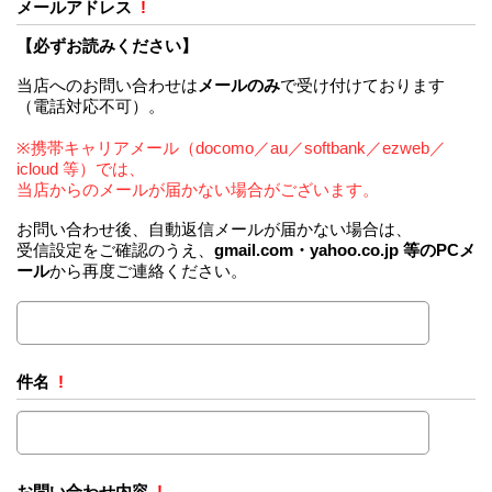
メールアドレス
!
【必ずお読みください】
当店へのお問い合わせは
メールのみ
で受け付けております
（電話対応不可）。
※携帯キャリアメール（docomo／au／softbank／ezweb／
icloud 等）では、
当店からのメールが届かない場合がございます。
お問い合わせ後、自動返信メールが届かない場合は、
受信設定をご確認のうえ、
gmail.com・yahoo.co.jp 等のPCメ
ール
から再度ご連絡ください。
件名
!
お問い合わせ内容
!