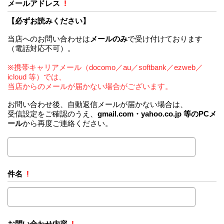
メールアドレス
!
【必ずお読みください】
当店へのお問い合わせは
メールのみ
で受け付けております
（電話対応不可）。
※携帯キャリアメール（docomo／au／softbank／ezweb／
icloud 等）では、
当店からのメールが届かない場合がございます。
お問い合わせ後、自動返信メールが届かない場合は、
受信設定をご確認のうえ、
gmail.com・yahoo.co.jp 等のPCメ
ール
から再度ご連絡ください。
件名
!
お問い合わせ内容
!