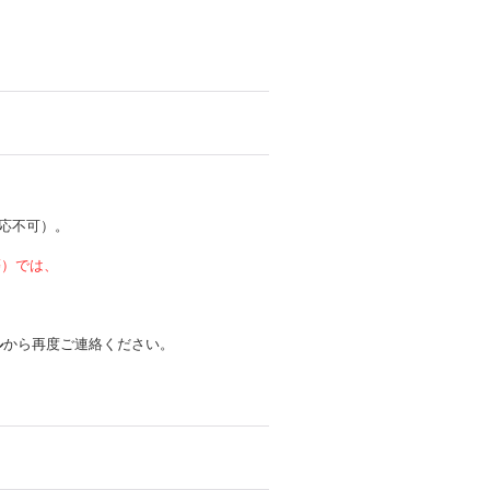
応不可）。
 等）では、
ル
から再度ご連絡ください。