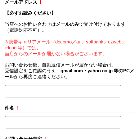
メールアドレス
!
【必ずお読みください】
当店へのお問い合わせは
メールのみ
で受け付けております
（電話対応不可）。
※携帯キャリアメール（docomo／au／softbank／ezweb／
icloud 等）では、
当店からのメールが届かない場合がございます。
お問い合わせ後、自動返信メールが届かない場合は、
受信設定をご確認のうえ、
gmail.com・yahoo.co.jp 等のPCメ
ール
から再度ご連絡ください。
件名
!
お問い合わせ内容
!