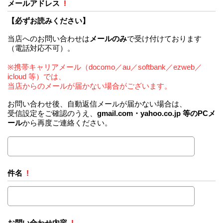
メールアドレス
!
【必ずお読みください】
当店へのお問い合わせは
メールのみ
で受け付けております
（電話対応不可）。
※携帯キャリアメール（docomo／au／softbank／ezweb／
icloud 等）では、
当店からのメールが届かない場合がございます。
お問い合わせ後、自動返信メールが届かない場合は、
受信設定をご確認のうえ、
gmail.com・yahoo.co.jp 等のPCメ
ール
から再度ご連絡ください。
件名
!
お問い合わせ内容
!