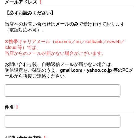
メールアドレス
!
【必ずお読みください】
当店へのお問い合わせは
メールのみ
で受け付けております
（電話対応不可）。
※携帯キャリアメール（docomo／au／softbank／ezweb／
icloud 等）では、
当店からのメールが届かない場合がございます。
お問い合わせ後、自動返信メールが届かない場合は、
受信設定をご確認のうえ、
gmail.com・yahoo.co.jp 等のPCメ
ール
から再度ご連絡ください。
件名
!
お問い合わせ内容
!