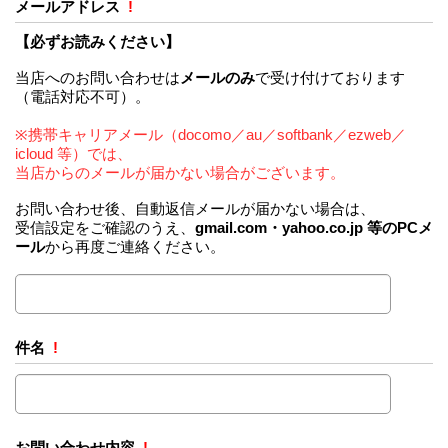
メールアドレス
!
【必ずお読みください】
当店へのお問い合わせは
メールのみ
で受け付けております
（電話対応不可）。
※携帯キャリアメール（docomo／au／softbank／ezweb／
icloud 等）では、
当店からのメールが届かない場合がございます。
お問い合わせ後、自動返信メールが届かない場合は、
受信設定をご確認のうえ、
gmail.com・yahoo.co.jp 等のPCメ
ール
から再度ご連絡ください。
件名
!
お問い合わせ内容
!