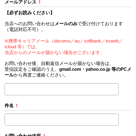
メールアドレス
!
【必ずお読みください】
当店へのお問い合わせは
メールのみ
で受け付けております
（電話対応不可）。
※携帯キャリアメール（docomo／au／softbank／ezweb／
icloud 等）では、
当店からのメールが届かない場合がございます。
お問い合わせ後、自動返信メールが届かない場合は、
受信設定をご確認のうえ、
gmail.com・yahoo.co.jp 等のPCメ
ール
から再度ご連絡ください。
件名
!
お問い合わせ内容
!