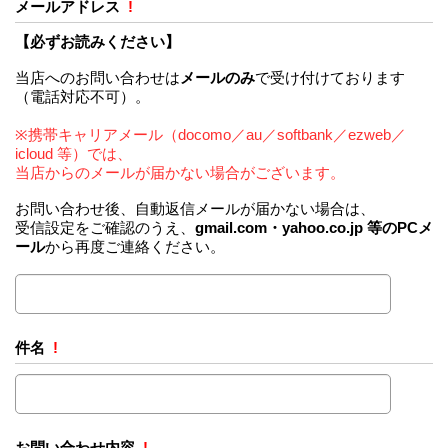
メールアドレス
!
【必ずお読みください】
当店へのお問い合わせは
メールのみ
で受け付けております
（電話対応不可）。
※携帯キャリアメール（docomo／au／softbank／ezweb／
icloud 等）では、
当店からのメールが届かない場合がございます。
お問い合わせ後、自動返信メールが届かない場合は、
受信設定をご確認のうえ、
gmail.com・yahoo.co.jp 等のPCメ
ール
から再度ご連絡ください。
件名
!
お問い合わせ内容
!