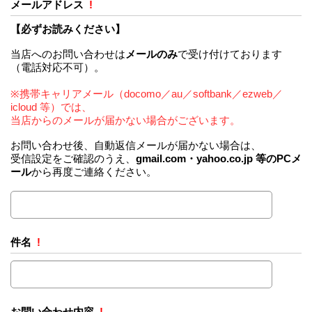
メールアドレス
!
【必ずお読みください】
当店へのお問い合わせは
メールのみ
で受け付けております
（電話対応不可）。
※携帯キャリアメール（docomo／au／softbank／ezweb／
icloud 等）では、
当店からのメールが届かない場合がございます。
お問い合わせ後、自動返信メールが届かない場合は、
受信設定をご確認のうえ、
gmail.com・yahoo.co.jp 等のPCメ
ール
から再度ご連絡ください。
件名
!
お問い合わせ内容
!