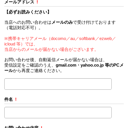
メールアドレス
!
【必ずお読みください】
当店へのお問い合わせは
メールのみ
で受け付けております
（電話対応不可）。
※携帯キャリアメール（docomo／au／softbank／ezweb／
icloud 等）では、
当店からのメールが届かない場合がございます。
お問い合わせ後、自動返信メールが届かない場合は、
受信設定をご確認のうえ、
gmail.com・yahoo.co.jp 等のPCメ
ール
から再度ご連絡ください。
件名
!
お問い合わせ内容
!