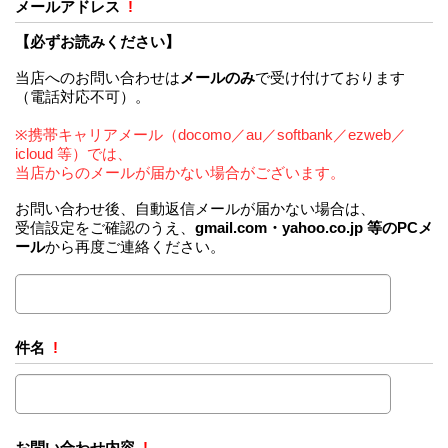
メールアドレス
!
【必ずお読みください】
当店へのお問い合わせは
メールのみ
で受け付けております
（電話対応不可）。
※携帯キャリアメール（docomo／au／softbank／ezweb／
icloud 等）では、
当店からのメールが届かない場合がございます。
お問い合わせ後、自動返信メールが届かない場合は、
受信設定をご確認のうえ、
gmail.com・yahoo.co.jp 等のPCメ
ール
から再度ご連絡ください。
件名
!
お問い合わせ内容
!