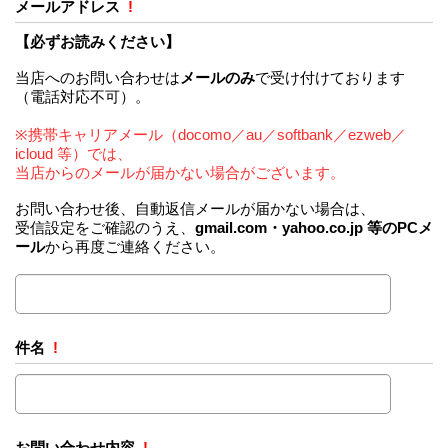
メールアドレス
!
【必ずお読みください】
当店へのお問い合わせは
メールのみ
で受け付けております
（電話対応不可）。
※携帯キャリアメール（docomo／au／softbank／ezweb／
icloud 等）では、
当店からのメールが届かない場合がございます。
お問い合わせ後、自動返信メールが届かない場合は、
受信設定をご確認のうえ、
gmail.com・yahoo.co.jp 等のPCメ
ール
から再度ご連絡ください。
件名
!
お問い合わせ内容
!