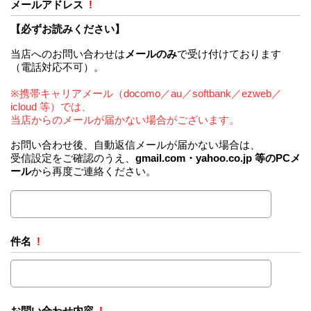
メールアドレス
!
【必ずお読みください】
当店へのお問い合わせは
メールのみ
で受け付けております
（電話対応不可）。
※携帯キャリアメール（docomo／au／softbank／ezweb／
icloud 等）では、
当店からのメールが届かない場合がございます。
お問い合わせ後、自動返信メールが届かない場合は、
受信設定をご確認のうえ、
gmail.com・yahoo.co.jp 等のPCメ
ール
から再度ご連絡ください。
件名
!
お問い合わせ内容
!