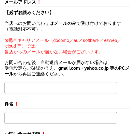
メールアドレス
!
【必ずお読みください】
当店へのお問い合わせは
メールのみ
で受け付けております
（電話対応不可）。
※携帯キャリアメール（docomo／au／softbank／ezweb／
icloud 等）では、
当店からのメールが届かない場合がございます。
お問い合わせ後、自動返信メールが届かない場合は、
受信設定をご確認のうえ、
gmail.com・yahoo.co.jp 等のPCメ
ール
から再度ご連絡ください。
件名
!
お問い合わせ内容
!