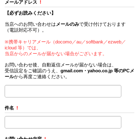
メールアドレス
!
【必ずお読みください】
当店へのお問い合わせは
メールのみ
で受け付けております
（電話対応不可）。
※携帯キャリアメール（docomo／au／softbank／ezweb／
icloud 等）では、
当店からのメールが届かない場合がございます。
お問い合わせ後、自動返信メールが届かない場合は、
受信設定をご確認のうえ、
gmail.com・yahoo.co.jp 等のPCメ
ール
から再度ご連絡ください。
件名
!
お問い合わせ内容
!