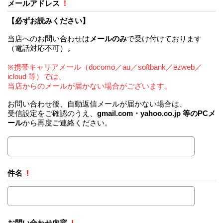
メールアドレス
!
【必ずお読みください】
当店へのお問い合わせは
メールのみ
で受け付けております
（電話対応不可）。
※携帯キャリアメール（docomo／au／softbank／ezweb／
icloud 等）では、
当店からのメールが届かない場合がございます。
お問い合わせ後、自動返信メールが届かない場合は、
受信設定をご確認のうえ、
gmail.com・yahoo.co.jp 等のPCメ
ール
から再度ご連絡ください。
件名
!
お問い合わせ内容
!