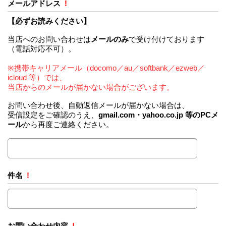
メールアドレス
!
【必ずお読みください】
当店へのお問い合わせは
メールのみ
で受け付けております
（電話対応不可）。
※携帯キャリアメール（docomo／au／softbank／ezweb／
icloud 等）では、
当店からのメールが届かない場合がございます。
お問い合わせ後、自動返信メールが届かない場合は、
受信設定をご確認のうえ、
gmail.com・yahoo.co.jp 等のPCメ
ール
から再度ご連絡ください。
件名
!
お問い合わせ内容
!