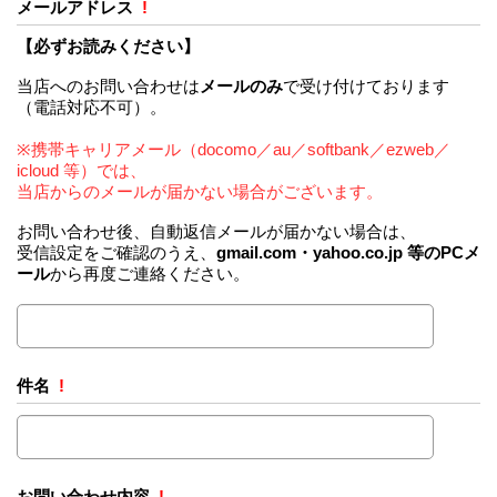
メールアドレス
!
【必ずお読みください】
当店へのお問い合わせは
メールのみ
で受け付けております
（電話対応不可）。
※携帯キャリアメール（docomo／au／softbank／ezweb／
icloud 等）では、
当店からのメールが届かない場合がございます。
お問い合わせ後、自動返信メールが届かない場合は、
受信設定をご確認のうえ、
gmail.com・yahoo.co.jp 等のPCメ
ール
から再度ご連絡ください。
件名
!
お問い合わせ内容
!