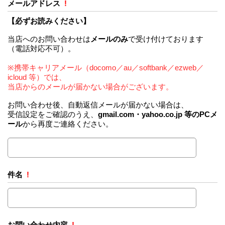
メールアドレス
!
【必ずお読みください】
当店へのお問い合わせは
メールのみ
で受け付けております
（電話対応不可）。
※携帯キャリアメール（docomo／au／softbank／ezweb／
icloud 等）では、
当店からのメールが届かない場合がございます。
お問い合わせ後、自動返信メールが届かない場合は、
受信設定をご確認のうえ、
gmail.com・yahoo.co.jp 等のPCメ
ール
から再度ご連絡ください。
件名
!
お問い合わせ内容
!