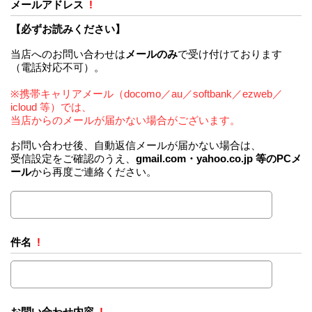
メールアドレス
!
【必ずお読みください】
当店へのお問い合わせは
メールのみ
で受け付けております
（電話対応不可）。
※携帯キャリアメール（docomo／au／softbank／ezweb／
icloud 等）では、
当店からのメールが届かない場合がございます。
お問い合わせ後、自動返信メールが届かない場合は、
受信設定をご確認のうえ、
gmail.com・yahoo.co.jp 等のPCメ
ール
から再度ご連絡ください。
件名
!
お問い合わせ内容
!