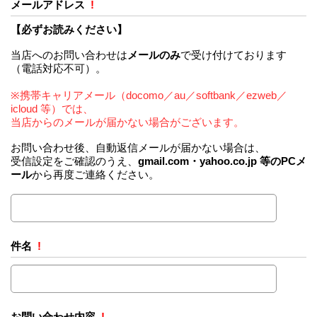
メールアドレス
!
【必ずお読みください】
当店へのお問い合わせは
メールのみ
で受け付けております
（電話対応不可）。
※携帯キャリアメール（docomo／au／softbank／ezweb／
icloud 等）では、
当店からのメールが届かない場合がございます。
お問い合わせ後、自動返信メールが届かない場合は、
受信設定をご確認のうえ、
gmail.com・yahoo.co.jp 等のPCメ
ール
から再度ご連絡ください。
件名
!
お問い合わせ内容
!