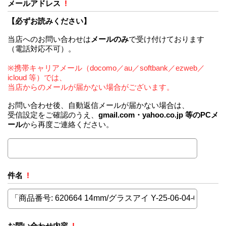
メールアドレス
!
【必ずお読みください】
当店へのお問い合わせは
メールのみ
で受け付けております
（電話対応不可）。
※携帯キャリアメール（docomo／au／softbank／ezweb／
icloud 等）では、
当店からのメールが届かない場合がございます。
お問い合わせ後、自動返信メールが届かない場合は、
受信設定をご確認のうえ、
gmail.com・yahoo.co.jp 等のPCメ
ール
から再度ご連絡ください。
件名
!
お問い合わせ内容
!