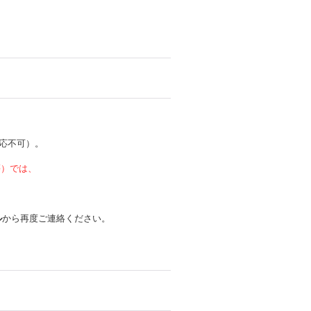
応不可）。
 等）では、
ル
から再度ご連絡ください。