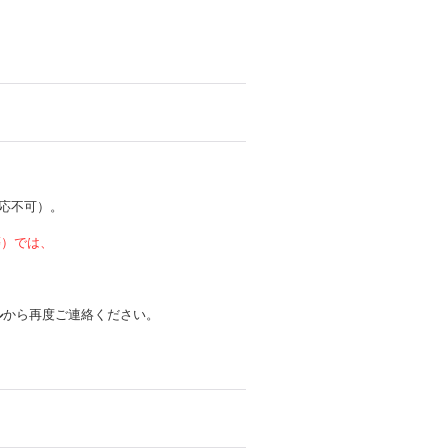
応不可）。
 等）では、
ル
から再度ご連絡ください。