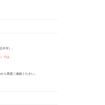
応不可）。
 等）では、
ル
から再度ご連絡ください。