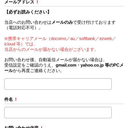
メールアドレス
!
【必ずお読みください】
当店へのお問い合わせは
メールのみ
で受け付けております
（電話対応不可）。
※携帯キャリアメール（docomo／au／softbank／ezweb／
icloud 等）では、
当店からのメールが届かない場合がございます。
お問い合わせ後、自動返信メールが届かない場合は、
受信設定をご確認のうえ、
gmail.com・yahoo.co.jp 等のPCメ
ール
から再度ご連絡ください。
件名
!
お問い合わせ内容
!