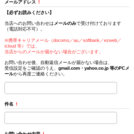
メールアドレス
!
【必ずお読みください】
当店へのお問い合わせは
メールのみ
で受け付けております
（電話対応不可）。
※携帯キャリアメール（docomo／au／softbank／ezweb／
icloud 等）では、
当店からのメールが届かない場合がございます。
お問い合わせ後、自動返信メールが届かない場合は、
受信設定をご確認のうえ、
gmail.com・yahoo.co.jp 等のPCメ
ール
から再度ご連絡ください。
件名
!
お問い合わせ内容
!