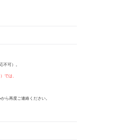
応不可）。
 等）では、
ル
から再度ご連絡ください。