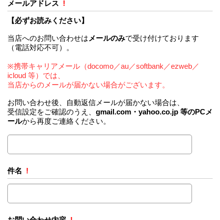
メールアドレス
!
【必ずお読みください】
当店へのお問い合わせは
メールのみ
で受け付けております
（電話対応不可）。
※携帯キャリアメール（docomo／au／softbank／ezweb／
icloud 等）では、
当店からのメールが届かない場合がございます。
お問い合わせ後、自動返信メールが届かない場合は、
受信設定をご確認のうえ、
gmail.com・yahoo.co.jp 等のPCメ
ール
から再度ご連絡ください。
件名
!
お問い合わせ内容
!