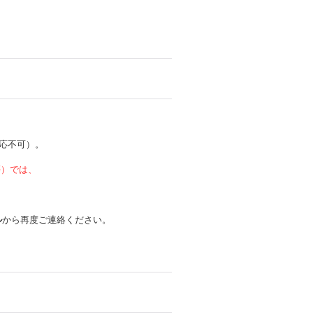
応不可）。
 等）では、
ル
から再度ご連絡ください。